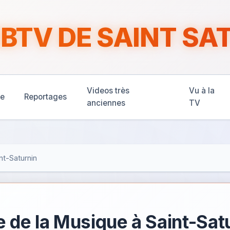
TV DE SAINT SA
Videos très
Vu à la
ne
Reportages
anciennes
TV
nt-Saturnin
te de la Musique à Saint-Sa